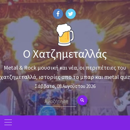
Skip
to
content
Ο Χατζημεταλλάς
Metal & Rock μουσική και νέα, οι περιπέτειες του
χατζημεταλλά, ιστορίες απο το μπαρ και metal quiz
Σάββατο, 08 Αυγούστου 2026
Search
for: