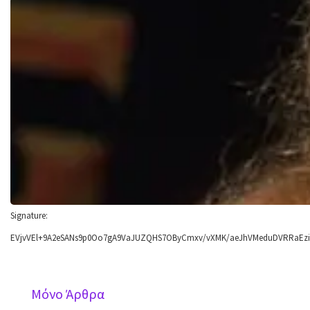
Signature:
EVjvVEl+9A2eSANs9p0Oo7gA9VaJUZQHS7OByCmxv/vXMK/aeJhVMeduDVRRaEzi
Mόνο Άρθρα