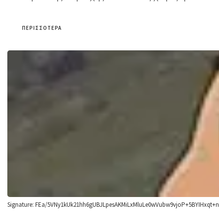
ΠΕΡΙΣΣΌΤΕΡΑ
Signature: FEa/5VNy1kUk21hh6gUBJLpesAKMiLxMluLe0wVubw9vjoP+5BYIHxq