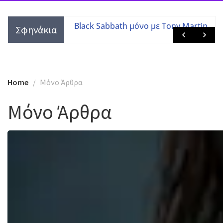
τες με τις
Black Sabbath μόνο με Tony Martin
Σφηνάκια
 μελών
Home
Mόνο Άρθρα
Mόνο Άρθρα