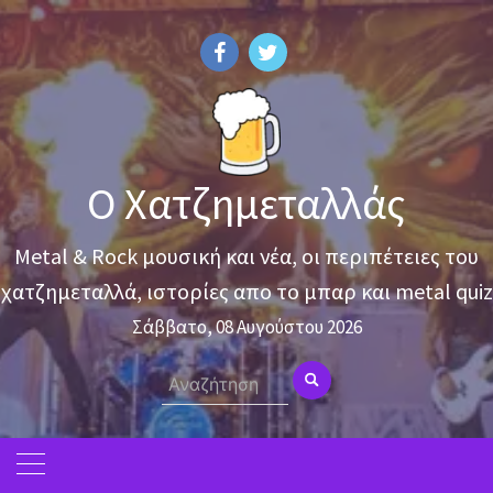
Skip
to
content
Ο Χατζημεταλλάς
Metal & Rock μουσική και νέα, οι περιπέτειες του
χατζημεταλλά, ιστορίες απο το μπαρ και metal quiz
Σάββατο, 08 Αυγούστου 2026
Search
for: