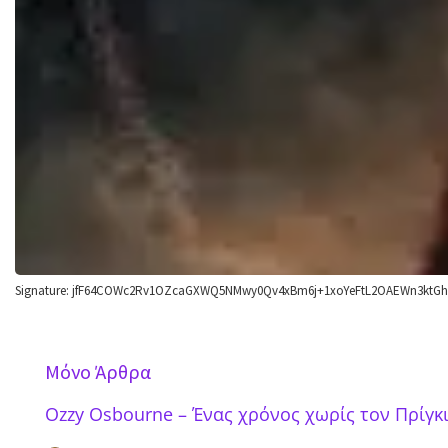
Signature: jfF64COWc2Rv1OZcaGXWQ5NMwy0Qv4xBm6j+1xoYeFtL2OAEWn3ktG
Mόνο Άρθρα
Ozzy Osbourne – Ένας χρόνος χωρίς τον Πρίγκ