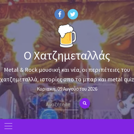
Skip
to
content
Ο Χατζημεταλλάς
Metal & Rock μουσική και νέα, οι περιπέτειες του
χατζημεταλλά, ιστορίες απο το μπαρ και metal quiz
Κυριακή, 09 Αυγούστου 2026
Search
for: