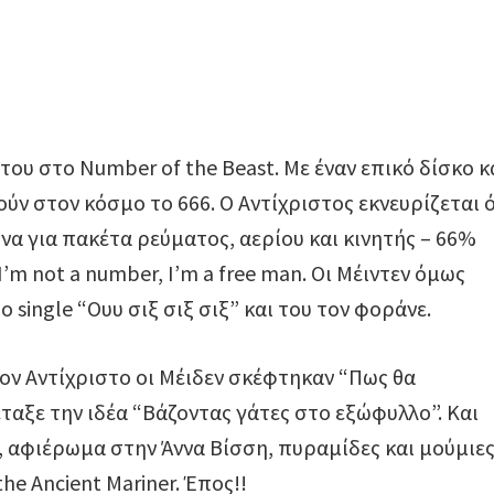
του στο Number of the Beast. Με έναν επικό δίσκο κ
ούν στον κόσμο το 666. Ο Αντίχριστος εκνευρίζεται
να για πακέτα ρεύματος, αερίου και κινητής – 66%
’m not a number, I’m a free man. Οι Μέιντεν όμως
 single “Ουυ σιξ σιξ σιξ” και του τον φοράνε.
 τον Αντίχριστο οι Μέιδεν σκέφτηκαν “Πως θα
ταξε την ιδέα “Βάζοντας γάτες στο εξώφυλλο”. Και
 αφιέρωμα στην Άννα Βίσση, πυραμίδες και μούμιες
he Ancient Mariner. Έπος!!