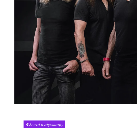
4
λεπτά ανάγνωσης.