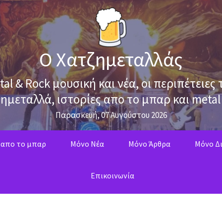
Ο Χατζημεταλλάς
tal & Rock μουσική και νέα, οι περιπέτειες 
ημεταλλά, ιστορίες απο το μπαρ και metal
Παρασκευή, 07 Αυγούστου 2026
 απο το μπαρ
Mόνο Νέα
Mόνο Άρθρα
Μόνο Δι
Επικοινωνία
ς χρόνος χωρίς τον Πρίγκιπα του Σκότους