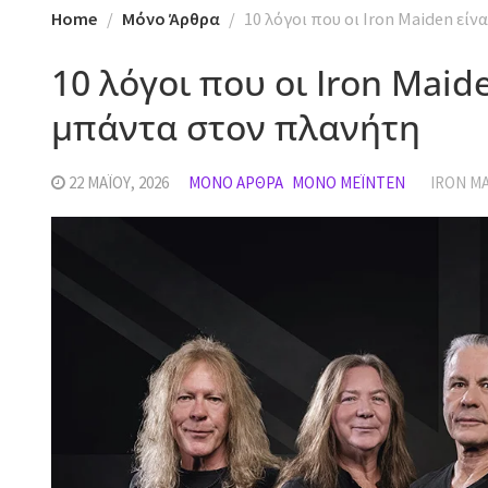
Home
Mόνο Άρθρα
10 λόγοι που οι Iron Maiden εί
10 λόγοι που οι Iron Maid
μπάντα στον πλανήτη
22 ΜΑΪ́ΟΥ, 2026
MΌΝΟ ΆΡΘΡΑ
MΌΝΟ ΜΈΙΝΤΕΝ
IRON M