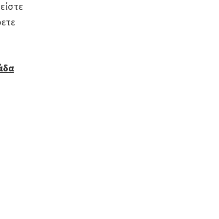
είστε
ρετε
λάδα