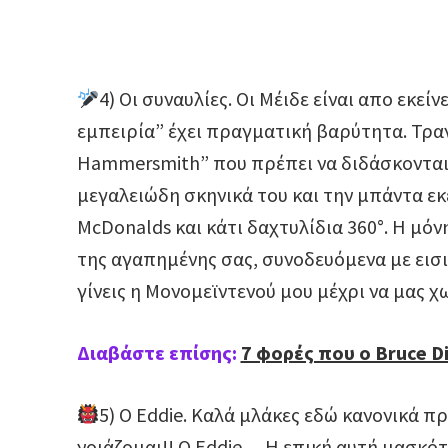
4) Οι συναυλίες. Οι Μέιδε είναι απο εκε
εμπειρία” έχει πραγματική βαρύτητα. Τρανή 
Hammersmith” που πρέπει να διδάσκονται σ
μεγαλειώδη σκηνικά του και την μπάντα εκ
McDonalds και κάτι δαχτυλίδια 360°. Η μόν
της αγαπημένης σας, συνοδευόμενα με εισ
γίνεις η Μονομεϊντενού μου μέχρι να μας χω
Διαβάστε επίσης:
7 φορές που ο Bruce Di
5) O Eddie. Καλά μλάκες εδώ κανονικά π
νοιάζομαι!! Ο Eddie… Η επική αυτή μασκό