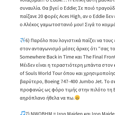
συναυλία. Θα βγεί ο Eddie; Σε ποιό τραγούδι
παίζανε 20 φορές Aces High, αν ο Eddie δεν
ο Αλέκος γαμωτοστανιό μου! Σιγά το κομμά
6) Παρόλο που λογιστικά παίζει να τους
στον ανταγωνισμό μέσες άρκες ότι “σας τον
Somewhere Back in Time και The Final Fron
Μέιδεν είναι η τεραστιότερη μπάντα στο
of Souls World Tour όπου και χρησιμοποίη
βαρύτερο, Boeing 747-400 Jumbo Jet. To σκ
προφανώς ως φόρο τιμής στην πιλότο τη 
αηρόπλανο ήθελα να πω.
7) NWOBHM = Iron Maiden και Iron Maide