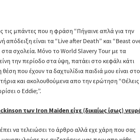
ίνες τις μπάντες που η φράση “Πήγαινε απλά για την
απόδειξη είναι τα “Live after Death” και “Beast ov
τα σχολεία. Μόνο το World Slavery Tour με τα
είνη την περίοδο στα ύψη, πατάει στο κεφάλι κάτι
η θέση που έχουν τα δαχτυλίδια παιδιά μου είναι στο
ιτήρια και ακολουθούμενα απο την ερώτηση “Θέλεις
ρίσει ο Eddie;”.
ckinson των Iron Maiden είχε (δικαίως ίσως) νευρ
ρέπει να τελειώσει το άρθρο αλλά εχε χάρη που σας
τ μονοπωλούσε τις συζητήσεις μας πριν απο κάθε