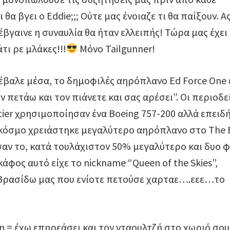
 θα βγει ο Eddie;;; Ούτε μας ένοιαζε τι θα παίξουν. Α
 έβγαινε η συναυλία θα ήταν ελλειπής! Τώρα μας έχει
τι ρε μλάκες!!!
Μόνο Tailgunner!
 έβαλε μέσα, το δημοφιλές αηρόπλανο Ed Force One 
 πετάω και τον πιάνετε και σας αρέσει”. Οι περιοδε
tier χρησιμοποίησαν ένα Boeing 757-200 αλλά επειδή
ν κόσμο χρειάστηκε μεγαλύτερο αηρόπλανο στο The
σαν το, κατά τουλάχιστον 50% μεγαλύτερο και δυο 
άφος αυτό είχε το nickname “Queen of the Skies”,
Βρασίδω μας που ενίοτε πετούσε χαρταε….εεε…το
n = έχω επηρεάσει και τον νταουλτζή στο χωριό σο