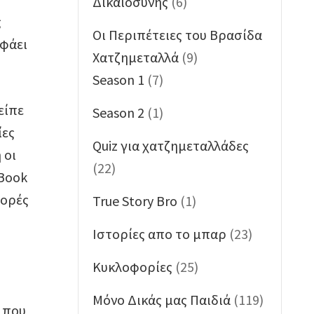
Δικαιοσύνης
(6)
ς
Oι Περιπέτειες του Βρασίδα
 φάει
Χατζημεταλλά
(9)
Season 1
(7)
είπε
Season 2
(1)
ίες
Quiz για χατζημεταλλάδες
 οι
(22)
 Book
φορές
True Story Bro
(1)
Ιστορίες απο το μπαρ
(23)
Κυκλοφορίες
(25)
Μόνο Δικάς μας Παιδιά
(119)
υ που