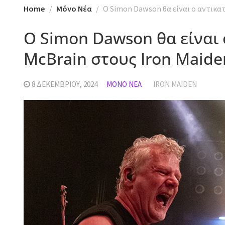
Home
Mόνο Νέα
O Simon Dawson θα είναι ο αντικα
O Simon Dawson θα είναι 
McBrain στους Iron Maide
8 ΔΕΚΕΜΒΡΊΟΥ, 2024
MΌΝΟ ΝΈΑ
IRON MAIDEN