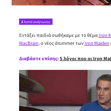
1
λεπτά ανάγνωσης.
Εντάξει παιδιά σωθήκαμε με το θέμα
Iron 
MacBrain
, o νέος drummer των
Iron Maiden
Διαβάστε επίσης:
5 λόγοι που οι Iron Ma