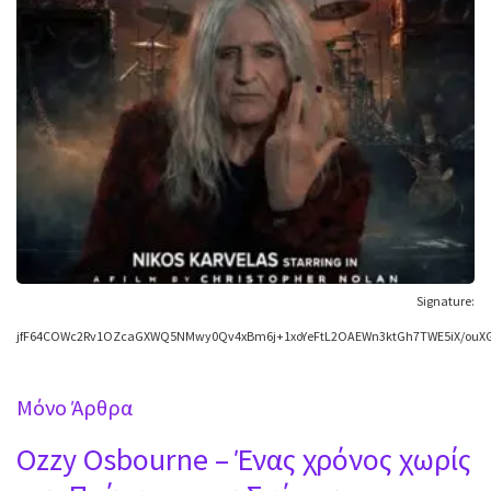
Signature:
jfF64COWc2Rv1OZcaGXWQ5NMwy0Qv4xBm6j+1xoYeFtL2OAEWn3ktGh7TWE5iX/ouXG
Mόνο Άρθρα
Ozzy Osbourne – Ένας χρόνος χωρίς