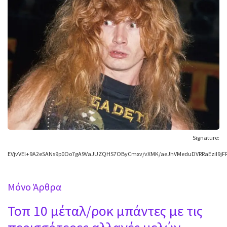
Signature:
EVjvVEl+9A2eSANs9p0Oo7gA9VaJUZQHS7OByCmxv/vXMK/aeJhVMeduDVRRaEziI9j
Mόνο Άρθρα
Τοπ 10 μέταλ/ροκ μπάντες με τις