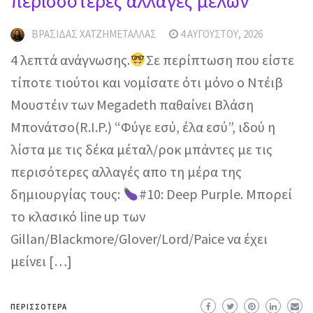
περισσότερες αλλαγές μελών
ΒΡΑΣΊΔΑΣ ΧΑΤΖΗΜΕΤΑΛΛΆΣ
4 ΑΥΓΟΎΣΤΟΥ, 2026
4 λεπτά ανάγνωσης.
Σε περίπτωση που είστε
τίποτε τιούτοι και νομίσατε ότι μόνο ο Ντέιβ
Μουστέιν των Megadeth παθαίνει Βλάση
Μπονάτσο(R.I.P.) “Φύγε εσύ, έλα εσύ”, ιδού η
λίστα με τις δέκα μέταλ/ροκ μπάντες με τις
περισότερες αλλαγές απο τη μέρα της
δημιουργίας τους:
#10: Deep Purple. Μπορεί
το κλασικό line up των
Gillan/Blackmore/Glover/Lord/Paice να έχει
μείνει […]
ΠΕΡΙΣΣΌΤΕΡΑ