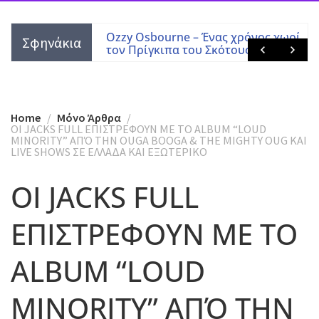
 Tony Martin
Ozzy Osbourne – Ένας χρόνος χωρίς
Σφηνάκια
τον Πρίγκιπα του Σκότους
Home
Mόνο Άρθρα
OI JACKS FULL ΕΠΙΣΤΡΕΦΟΥΝ ΜΕ ΤΟ ALBUM “LOUD
MINORITY” ΑΠΌ ΤΗΝ OUGA BOOGA & THE MIGHTY OUG ΚΑΙ
LIVE SHOWS ΣΕ ΕΛΛΑΔΑ ΚΑΙ ΕΞΩΤΕΡΙΚΟ
OI JACKS FULL
ΕΠΙΣΤΡΕΦΟΥΝ ΜΕ ΤΟ
ALBUM “LOUD
MINORITY” ΑΠΌ ΤΗΝ