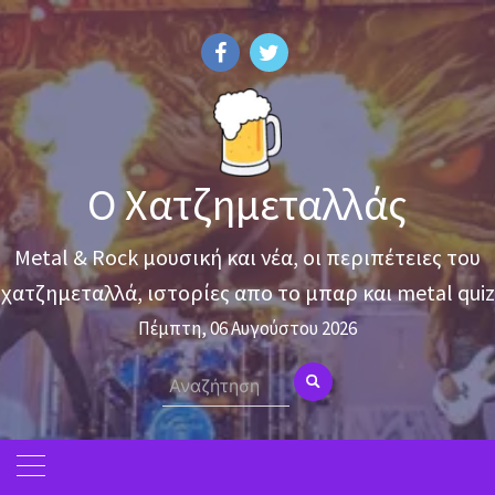
Skip
to
content
Ο Χατζημεταλλάς
Metal & Rock μουσική και νέα, οι περιπέτειες του
χατζημεταλλά, ιστορίες απο το μπαρ και metal quiz
Πέμπτη, 06 Αυγούστου 2026
Search
for: