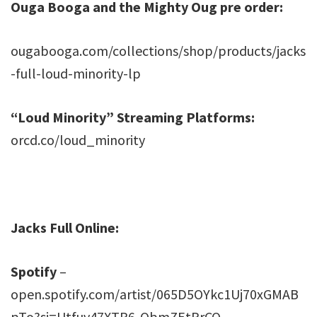
Ouga Booga and the Mighty Oug pre order:
ougabooga.com/collections/shop/products/jacks
-full-loud-minority-lp
“Loud Minority” Streaming Platforms:
orcd.co/loud_minority
Jacks Full Online:
Spotify
–
open.spotify.com/artist/065D5OYkc1Uj70xGMAB
pTo?si=Utfuv47XTR6-QbmZEtPrCQ