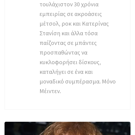
τουλάχιστον 30 χρόνια
εμπειρίας σε ακροάσεις
μέτσολ, ροκ και Κατερίνας
Στανίση και άλλα τόσα
παίζοντας σε μπάντες
προσπαθώντας να
κυκλοφορήσει δίσκους,
καταλήγει σε ένα και
μοναδικό συμπέρασμα. Μόνο
Μέιντεν.