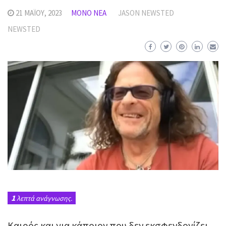
21 ΜΑΪ́ΟΥ, 2023
MΌΝΟ ΝΈΑ
JASON NEWSTED
NEWSTED
1
λεπτά ανάγνωσης.
Καιρός και για κάποιον που δεν εκσφενδονίζει