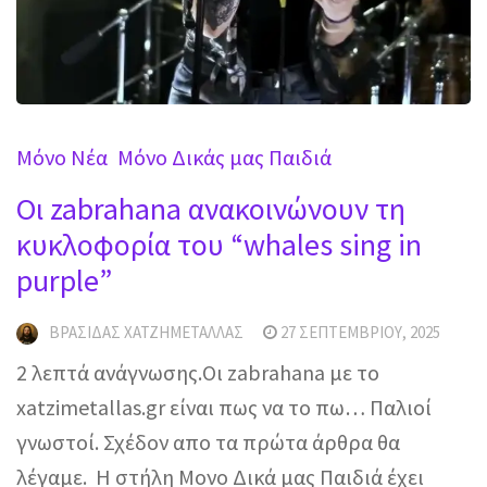
Mόνο Νέα
Μόνο Δικάς μας Παιδιά
Οι zabrahana ανακοινώνουν τη
κυκλοφορία του “whales sing in
purple”
ΒΡΑΣΊΔΑΣ ΧΑΤΖΗΜΕΤΑΛΛΆΣ
27 ΣΕΠΤΕΜΒΡΊΟΥ, 2025
2 λεπτά ανάγνωσης.Οι zabrahana με το
xatzimetallas.gr είναι πως να το πω… Παλιοί
γνωστοί. Σχέδον απο τα πρώτα άρθρα θα
λέγαμε. Η στήλη Μονο Δικά μας Παιδιά έχει