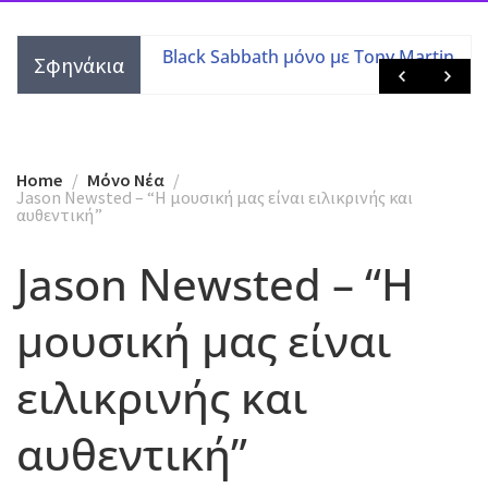
τες με τις
Black Sabbath μόνο με Tony Martin
Σφηνάκια
 μελών
Home
Mόνο Νέα
Jason Newsted – “Η μουσική μας είναι ειλικρινής και
αυθεντική”
Jason Newsted – “Η
μουσική μας είναι
ειλικρινής και
αυθεντική”