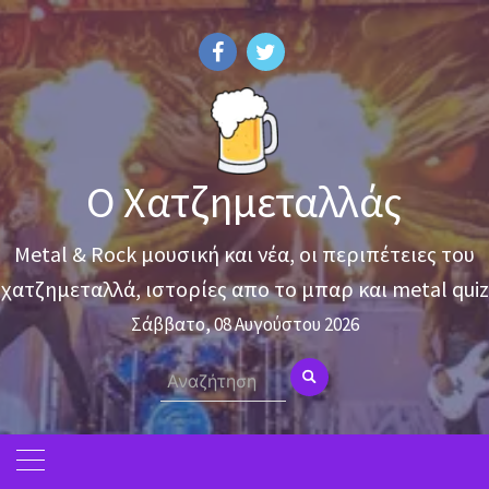
Skip
to
content
Ο Χατζημεταλλάς
Metal & Rock μουσική και νέα, οι περιπέτειες του
χατζημεταλλά, ιστορίες απο το μπαρ και metal quiz
Σάββατο, 08 Αυγούστου 2026
Search
for: