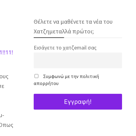
Θέλετε να μαθένετε τα νέα του
Χατζημεταλλά πρώτοι;
Εισάγετε το χατζemail σας
!!11!
τους
Συμφωνώ με την πολιτική
απορρήτου
σε
u-
Όπως