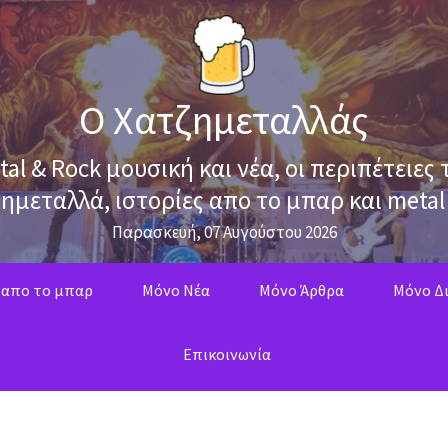
Ο Χατζημεταλλάς
tal & Rock μουσική και νέα, οι περιπέτειες 
ημεταλλά, ιστορίες απο το μπαρ και metal
Παρασκευή, 07 Αυγούστου 2026
 απο το μπαρ
Mόνο Νέα
Mόνο Άρθρα
Μόνο Δι
Επικοινωνία
ο με Tony Martin