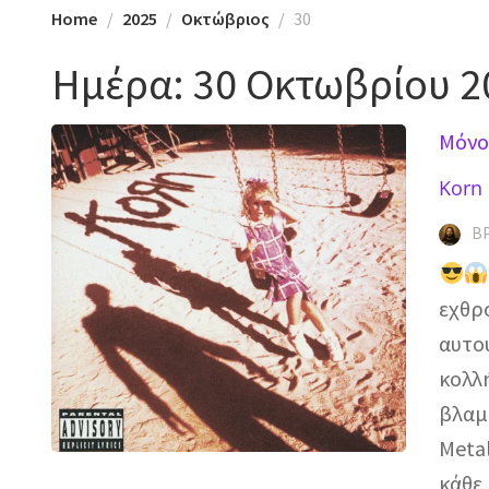
Home
2025
Οκτώβριος
30
Ημέρα:
30 Οκτωβρίου 2
Mόνο
Korn 
Β
εχθρο
αυτο
κολλή
βλαμ
Meta
κάθε