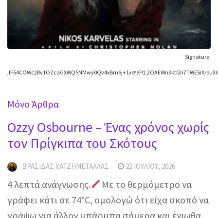
Signature:
jfF64COWc2Rv1OZcaGXWQ5NMwy0Qv4xBm6j+1xoYeFtL2OAEWn3ktGh7TWE5iX/ouXG
Mόνο Άρθρα
Ozzy Osbourne – Ένας χρόνος χωρίς
τον Πρίγκιπα του Σκότους
ΒΡΑΣΊΔΑΣ ΧΑΤΖΗΜΕΤΑΛΛΆΣ
22 ΙΟΥΛΊΟΥ, 2026
4 λεπτά ανάγνωσης.
Με το θερμόμετρο να
γράφει κάτι σε 74°C, ομολογώ ότι είχα σκοπό να
γράψω για άλλον μπάρμπα σήμερα και ένιωθα