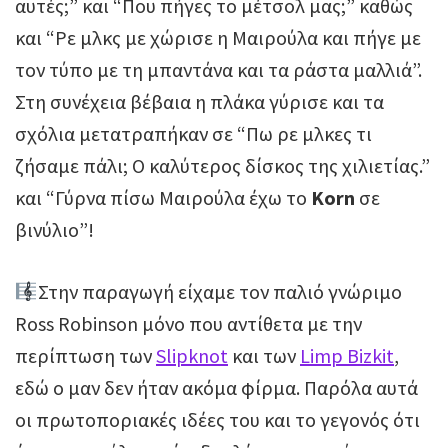
αυτές;” και “Που πήγες το μέτσολ μας;” καθώς
και “Ρε μλκς με χώρισε η Μαιρούλα και πήγε με
τον τύπο με τη μπαντάνα και τα ράστα μαλλιά”.
Στη συνέχεια βέβαια η πλάκα γύρισε και τα
σχόλια μετατραπήκαν σε “Πω ρε μλκες τι
ζήσαμε πάλι; Ο καλύτερος δίσκος της χιλιετίας.”
και “Γύρνα πίσω Μαιρούλα έχω το
Korn
σε
βινύλιο”!
Στην παραγωγή είχαμε τον παλιό γνώριμο
Ross Robinson μόνο που αντίθετα με την
περίπτωση των
Slipknot
και των
Limp Bizkit
,
εδώ ο μαν δεν ήταν ακόμα φίρμα. Παρόλα αυτά
οι πρωτοποριακές ιδέες του και το γεγονός ότι