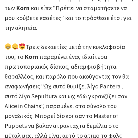
των
Korn
και είπε “Πρέπει να σταματήσετε να
μου κρύβετε κασέτες” και το πρόσθεσε έτσι για
την αλητεία.
Τρεις δεκαετίες μετά την κυκλοφορία
του, το
Korn
παραμένει ένας ιδιαίτερα
πρωτοποριακός δίσκος, αδιαμφισβήτητα
θαραλλέος, και παρόλο που ακούγοντας τον θα
αναφωνήσεις “Ωχ αυτό θυμίζει λίγο Pantera ,
αυτό λίγο Sepultura και ωχ εδώ γκρανζίζει σαν
Alice in Chains”, παραμένει στο σύνολο του
μοναδικός. Μπορεί δίσκοι σαν το Master of
Puppets να βάλαν ατράνταχτα θεμέλια στο
μέταλ μας, αλλά είναι αυτό το άτιμο το φολς