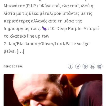
Μπονάτσο(R.I.P.) “Φύγε εσύ, έλα εσύ”, ιδού η
λίστα με τις δέκα μέταλ/ροκ μπάντες με τις
περισότερες αλλαγές απο τη μέρα της
δημιουργίας τους:
#10: Deep Purple. Μπορεί
το κλασικό line up των
Gillan/Blackmore/Glover/Lord/Paice να έχει
μείνει […]
ΠΕΡΙΣΣΌΤΕΡΑ