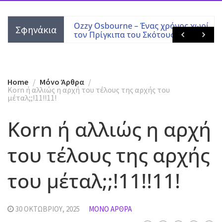
 Tony Martin
Ozzy Osbourne – Ένας χρόνος χωρίς
Σφηνάκια
τον Πρίγκιπα του Σκότους
Home
Mόνο Άρθρα
Korn ή αλλιώς η αρχή του τέλους της αρχής του
μέταλ;;!11!!11!
Korn ή αλλιώς η αρχή
του τέλους της αρχής
του μέταλ;;!11!!11!
30 ΟΚΤΩΒΡΊΟΥ, 2025
MΌΝΟ ΆΡΘΡΑ