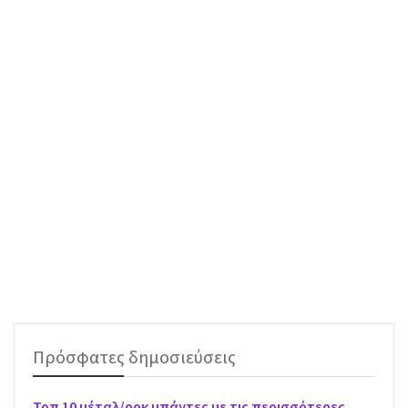
Πρόσφατες δημοσιεύσεις
Τοπ 10 μέταλ/ροκ μπάντες με τις περισσότερες