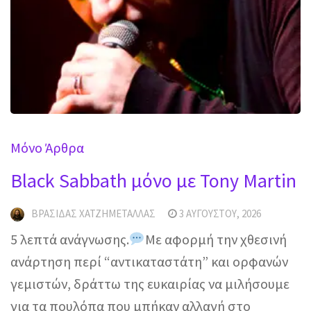
Mόνο Άρθρα
Black Sabbath μόνο με Tony Martin
ΒΡΑΣΊΔΑΣ ΧΑΤΖΗΜΕΤΑΛΛΆΣ
3 ΑΥΓΟΎΣΤΟΥ, 2026
5 λεπτά ανάγνωσης.
Με αφορμή την χθεσινή
ανάρτηση περί “αντικαταστάτη” και ορφανών
γεμιστών, δράττω της ευκαιρίας να μιλήσουμε
για τα πουλόπα που μπήκαν αλλαγή στο