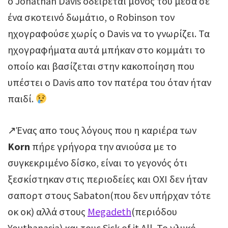
ο Jonathan Davis οδείρεται μόνος του μέσα σε
ένα σκοτεινό δωμάτιο, ο Robinson τον
ηχογραφούσε χωρίς ο Davis να το γνωρίζει. Τα
ηχογραφήματα αυτά μπήκαν στο κομμάτι το
οποίο και βασίζεται στην κακοποίηση που
υπέστει ο Davis απο τον πατέρα του όταν ήταν
παιδί.
↗Ένας απο τους λόγους που η καριέρα των
Korn
πήρε γρήγορα την ανιούσα με το
συγκεκριμένο δίσκο, είναι το γεγονός ότι
ξεσκίστηκαν στις περιοδείες και ΟΧΙ δεν ήταν
σαπορτ στους Sabaton(που δεν υπήρχαν τότε
οκ οκ) αλλά στους
Megadeth
(περιόδου
Youthanasia) και τους Sick of it All. Το γλυκό