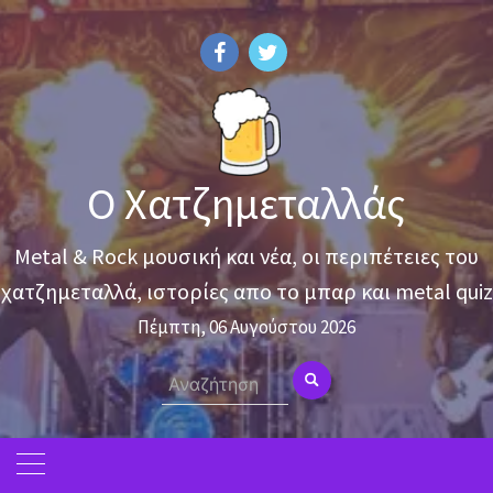
Skip
to
content
Ο Χατζημεταλλάς
Metal & Rock μουσική και νέα, οι περιπέτειες του
χατζημεταλλά, ιστορίες απο το μπαρ και metal quiz
Πέμπτη, 06 Αυγούστου 2026
Search
for: