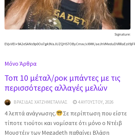
Signature:
EVjvVEl+9A2eSANs9p0Oo7gA9VaJUZQHS7OByCmxv/vXMK/aeJhVMeduDVRRaEziI9j
Mόνο Άρθρα
Τοπ 10 μέταλ/ροκ μπάντες με τις
περισσότερες αλλαγές μελών
ΒΡΑΣΊΔΑΣ ΧΑΤΖΗΜΕΤΑΛΛΆΣ
4 ΑΥΓΟΎΣΤΟΥ, 2026
4 λεπτά ανάγνωσης.
Σε περίπτωση που είστε
τίποτε τιούτοι και νομίσατε ότι μόνο ο Ντέιβ
Μουστέιν των Megadeth παθαίνει Βλάση