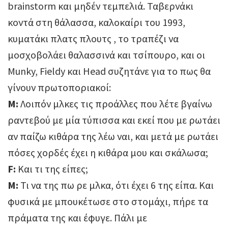
brainstorm και μηδέν τεμπελιά. Ταβερνάκι
κοντά στη θάλασσα, καλοκαίρι του 1993,
κυματάκι πλατς πλουτς , το τραπέζι να
μοσχοβολάει θαλασσινά και τσίπουρο, και οι
Munky, Fieldy και Head συζητάνε για το πως θα
γίνουν πρωτοποριακοί:
Μ:
Λοιπόν μλκες τις προάλλες που λέτε βγαίνω
ραντεβού με μία τύπισσα και εκεί που με ρωτάει
αν παίζω κιθάρα της λέω ναι, και μετά με ρωτάει
πόσες χορδές έχει η κιθάρα μου και σκάλωσα;
F:
Και τι της είπες;
Μ:
Τι να της πω ρε μλκα, ότι έχει 6 της είπα. Και
φυσικά με μπουκέτωσε στο στομάχι, πήρε τα
πράματα της και έφυγε. Πάλι με