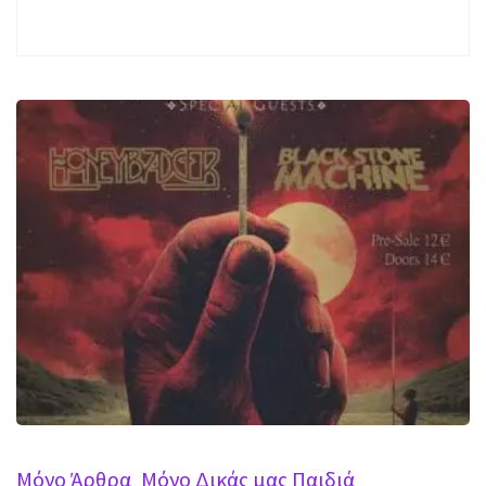
Mόνο Άρθρα
Μόνο Δικάς μας Παιδιά