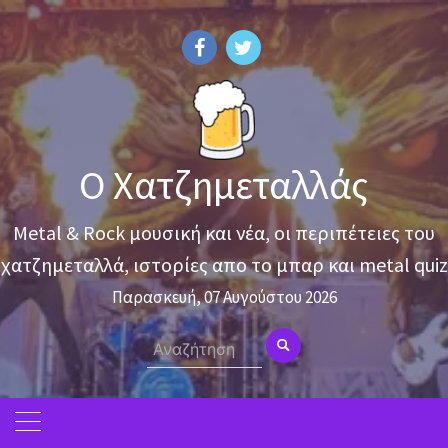
Skip
to
content
Ο Χατζημεταλλάς
Metal & Rock μουσική και νέα, οι περιπέτειες του
χατζημεταλλά, ιστορίες απο το μπαρ και metal quiz
Παρασκευή, 07 Αυγούστου 2026
Search
for: