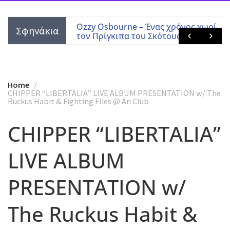
 Tony Martin
Ozzy Osbourne – Ένας χρόνος χωρίς
Σφηνάκια
τον Πρίγκιπα του Σκότους
Home
CHIPPER “LIBERTALIA” LIVE ALBUM PRESENTATION w/ The
Ruckus Habit & Fighting Flies @ An Club
CHIPPER “LIBERTALIA”
LIVE ALBUM
PRESENTATION w/
The Ruckus Habit &