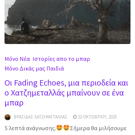
Mόνο Νέα
Ιστορίες απο το μπαρ
Μόνο Δικάς μας Παιδιά
Οι Fading Echoes, μια περιοδεία και
ο Χατζημεταλλάς μπαίνουν σε ένα
μπαρ
ΒΡΑΣΊΔΑΣ ΧΑΤΖΗΜΕΤΑΛΛΆΣ
22 ΟΚΤΩΒΡΊΟΥ, 2025
5 λεπτά ανάγνωσης.
Σήμερα θα μιλήσουμε