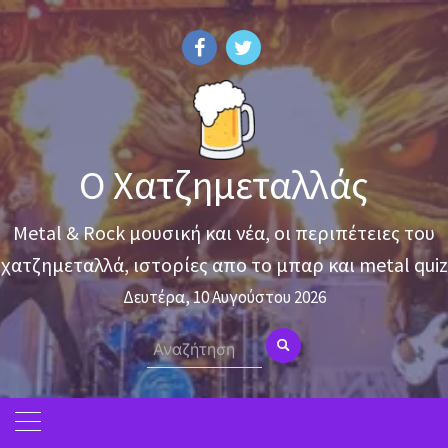
Skip
to
content
Ο Χατζημεταλλάς
Metal & Rock μουσική και νέα, οι περιπέτειες του
χατζημεταλλά, ιστορίες απο το μπαρ και metal quiz
Δευτέρα, 10 Αυγούστου 2026
Search
for: