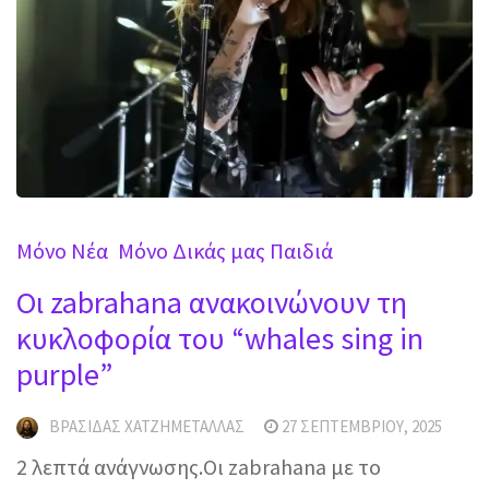
Mόνο Νέα
Μόνο Δικάς μας Παιδιά
Οι zabrahana ανακοινώνουν τη
κυκλοφορία του “whales sing in
purple”
ΒΡΑΣΊΔΑΣ ΧΑΤΖΗΜΕΤΑΛΛΆΣ
27 ΣΕΠΤΕΜΒΡΊΟΥ, 2025
2 λεπτά ανάγνωσης.Οι zabrahana με το