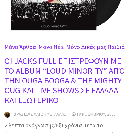
Mόνο Άρθρα
Mόνο Νέα
Μόνο Δικάς μας Παιδιά
OI JACKS FULL ΕΠΙΣΤΡΕΦΟΥΝ ΜΕ
ΤΟ ALBUM “LOUD MINORITY” ΑΠΌ
ΤΗΝ OUGA BOOGA & THE MIGHTY
OUG ΚΑΙ LIVE SHOWS ΣΕ ΕΛΛΑΔΑ
ΚΑΙ ΕΞΩΤΕΡΙΚΟ
ΒΡΑΣΊΔΑΣ ΧΑΤΖΗΜΕΤΑΛΛΆΣ
18 ΝΟΕΜΒΡΊΟΥ, 2025
2 λεπτά ανάγνωσης.Έξι χρόνια μετά το