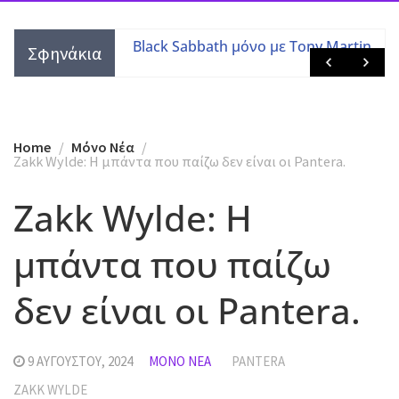
τες με τις
Black Sabbath μόνο με Tony Martin
Σφηνάκια
 μελών
Home
Mόνο Νέα
Zakk Wylde: H μπάντα που παίζω δεν είναι οι Pantera.
Zakk Wylde: H
μπάντα που παίζω
δεν είναι οι Pantera.
9 ΑΥΓΟΎΣΤΟΥ, 2024
MΌΝΟ ΝΈΑ
PANTERA
ZAKK WYLDE