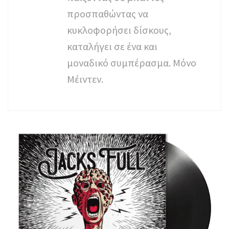
προσπαθώντας να
κυκλοφορήσει δίσκους,
καταλήγει σε ένα και
μοναδικό συμπέρασμα. Μόνο
Μέιντεν.