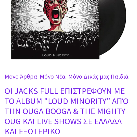
Mόνο Άρθρα
Mόνο Νέα
Μόνο Δικάς μας Παιδιά
OI JACKS FULL ΕΠΙΣΤΡΕΦΟΥΝ ΜΕ
ΤΟ ALBUM “LOUD MINORITY” ΑΠΌ
ΤΗΝ OUGA BOOGA & THE MIGHTY
OUG ΚΑΙ LIVE SHOWS ΣΕ ΕΛΛΑΔΑ
ΚΑΙ ΕΞΩΤΕΡΙΚΟ