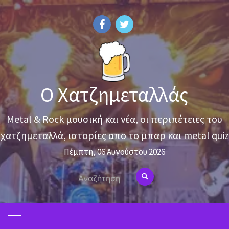
Skip
to
content
Ο Χατζημεταλλάς
Metal & Rock μουσική και νέα, οι περιπέτειες του
χατζημεταλλά, ιστορίες απο το μπαρ και metal quiz
Πέμπτη, 06 Αυγούστου 2026
Search
for: