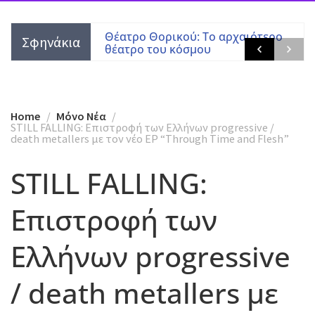
ιζάς” των
Θέατρο Θορικού: Το αρχαιότερο
Σφηνάκια
θέατρο του κόσμου
Home
Mόνο Νέα
STILL FALLING: Επιστροφή των Ελλήνων progressive /
death metallers με τον νέο EP “Through Time and Flesh”
STILL FALLING:
Επιστροφή των
Ελλήνων progressive
/ death metallers με