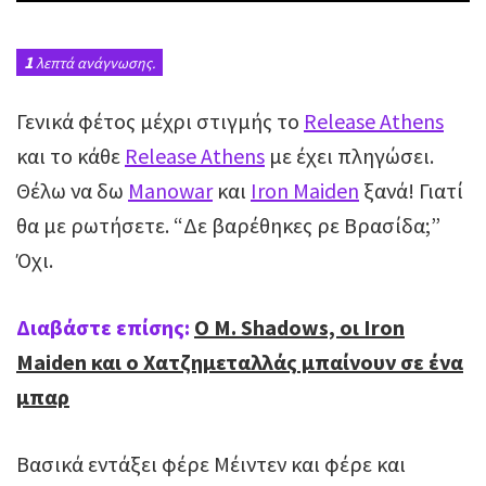
1
λεπτά ανάγνωσης.
Γενικά φέτος μέχρι στιγμής το
Release Athens
και το κάθε
Release Athens
με έχει πληγώσει.
Θέλω να δω
Manowar
και
Iron Maiden
ξανά! Γιατί
θα με ρωτήσετε. “Δε βαρέθηκες ρε Βρασίδα;”
Όχι.
Διαβάστε επίσης:
O M. Shadows, οι Iron
Maiden και ο Χατζημεταλλάς μπαίνουν σε ένα
μπαρ
Βασικά εντάξει φέρε Μέιντεν και φέρε και