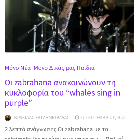
Mόνο Νέα
Μόνο Δικάς μας Παιδιά
Οι zabrahana ανακοινώνουν τη
κυκλοφορία του “whales sing in
purple”
ΒΡΑΣΊΔΑΣ ΧΑΤΖΗΜΕΤΑΛΛΆΣ
27 ΣΕΠΤΕΜΒΡΊΟΥ, 2025
2 λεπτά ανάγνωσης.Οι zabrahana με το
xatzimetallas.gr είναι πως να το πω… Παλιοί