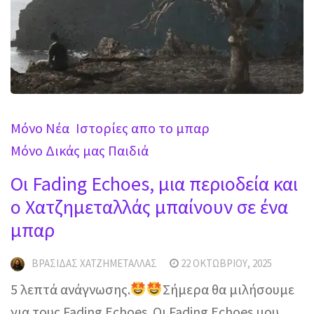
Mόνο Νέα
Ιστορίες απο το μπαρ
Μόνο Δικάς μας Παιδιά
Οι Fading Echoes, μια περιοδεία και
ο Χατζημεταλλάς μπαίνουν σε ένα
μπαρ
ΒΡΑΣΊΔΑΣ ΧΑΤΖΗΜΕΤΑΛΛΆΣ
22 ΟΚΤΩΒΡΊΟΥ, 2025
5 λεπτά ανάγνωσης.
Σήμερα θα μιλήσουμε
για τους Fading Echoes. Οι Fading Echoes μου