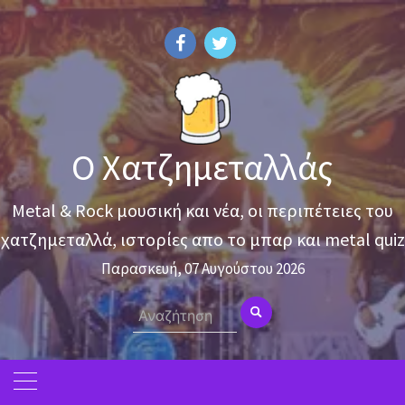
Skip
to
content
Ο Χατζημεταλλάς
Metal & Rock μουσική και νέα, οι περιπέτειες του
χατζημεταλλά, ιστορίες απο το μπαρ και metal quiz
Παρασκευή, 07 Αυγούστου 2026
Search
for: