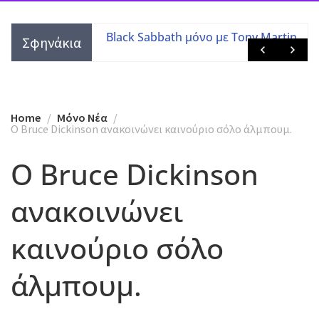
τες με τις
Black Sabbath μόνο με Tony Martin
Σφηνάκια
 μελών
Home
Mόνο Νέα
O Bruce Dickinson ανακοινώνει καινούριο σόλο άλμπουμ.
O Bruce Dickinson
ανακοινώνει
καινούριο σόλο
άλμπουμ.