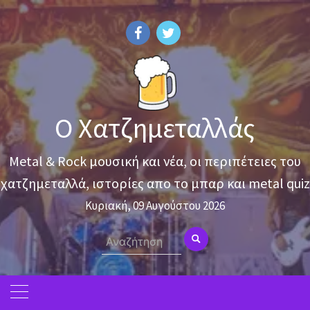
Skip
to
content
Ο Χατζημεταλλάς
Metal & Rock μουσική και νέα, οι περιπέτειες του
χατζημεταλλά, ιστορίες απο το μπαρ και metal quiz
Κυριακή, 09 Αυγούστου 2026
Search
for: