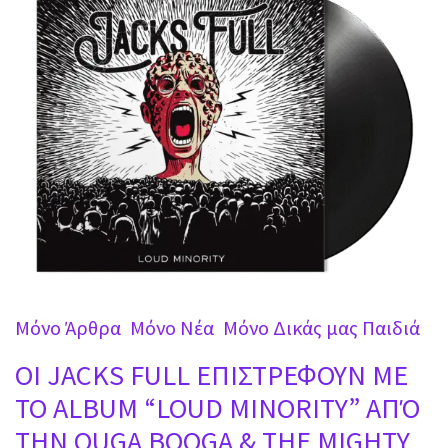
Mόνο Άρθρα
Mόνο Νέα
Μόνο Δικάς μας Παιδιά
OI JACKS FULL ΕΠΙΣΤΡΕΦΟΥΝ ΜΕ
ΤΟ ALBUM “LOUD MINORITY” ΑΠΌ
ΤΗΝ OUGA BOOGA & THE MIGHTY