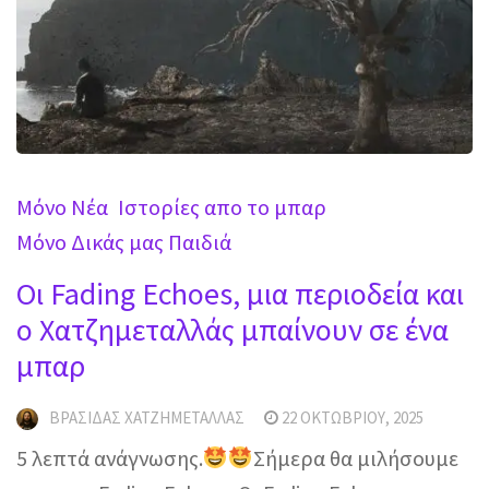
Mόνο Νέα
Ιστορίες απο το μπαρ
Μόνο Δικάς μας Παιδιά
Οι Fading Echoes, μια περιοδεία και
ο Χατζημεταλλάς μπαίνουν σε ένα
μπαρ
ΒΡΑΣΊΔΑΣ ΧΑΤΖΗΜΕΤΑΛΛΆΣ
22 ΟΚΤΩΒΡΊΟΥ, 2025
5 λεπτά ανάγνωσης.
Σήμερα θα μιλήσουμε