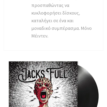
προσπαθώντας να
κυκλοφορήσει δίσκους,
καταλήγει σε ένα και
μοναδικό συμπέρασμα. Μόνο
Μέιντεν.