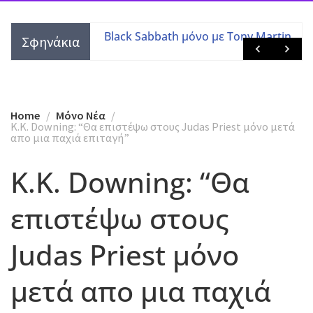
τες με τις
Black Sabbath μόνο με Tony Martin
Σφηνάκια
 μελών
Home
Mόνο Νέα
K.K. Downing: “Θα επιστέψω στους Judas Priest μόνο μετά
απο μια παχιά επιταγή”
K.K. Downing: “Θα
επιστέψω στους
Judas Priest μόνο
μετά απο μια παχιά