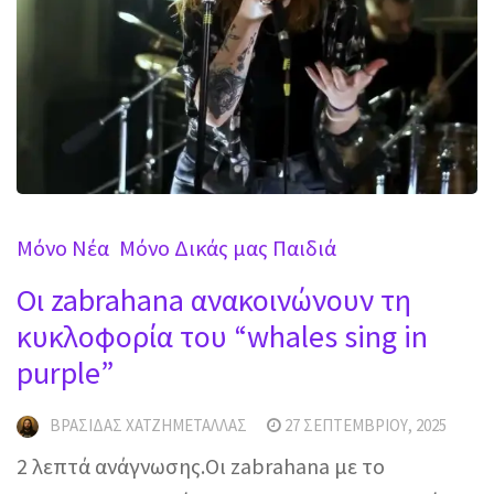
Mόνο Νέα
Μόνο Δικάς μας Παιδιά
Οι zabrahana ανακοινώνουν τη
κυκλοφορία του “whales sing in
purple”
ΒΡΑΣΊΔΑΣ ΧΑΤΖΗΜΕΤΑΛΛΆΣ
27 ΣΕΠΤΕΜΒΡΊΟΥ, 2025
2 λεπτά ανάγνωσης.Οι zabrahana με το