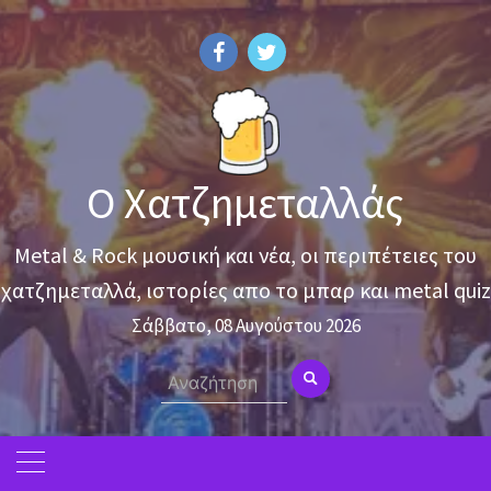
Skip
to
content
Ο Χατζημεταλλάς
Metal & Rock μουσική και νέα, οι περιπέτειες του
χατζημεταλλά, ιστορίες απο το μπαρ και metal quiz
Σάββατο, 08 Αυγούστου 2026
Search
for: