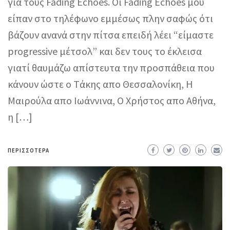
για τους Fading Echoes. Οι Fading Echoes μου
είπαν στο τηλέφωνο εμμέσως πλην σαφώς ότι
βάζουν ανανά στην πίτσα επειδή λέει “είμαστε
progressive μέτσολ” και δεν τους το έκλεισα
γιατί θαυμάζω απίστευτα την προσπάθεια που
κάνουν ώστε o Tάκης απο Θεσσαλονίκη, Η
Μαιρούλα απο Ιωάννινα, Ο Χρήστος απο Αθήνα,
η […]
ΠΕΡΙΣΣΌΤΕΡΑ