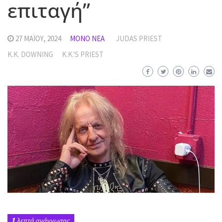
επιταγή”
27 ΜΑΪ́ΟΥ, 2024
MΌΝΟ ΝΈΑ
JUDAS PRIEST
K.K. DOWNING
K.K.'S PRIEST
1
λεπτά ανάγνωσης.