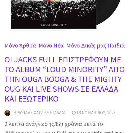
Mόνο Άρθρα
Mόνο Νέα
Μόνο Δικάς μας Παιδιά
OI JACKS FULL ΕΠΙΣΤΡΕΦΟΥΝ ΜΕ
ΤΟ ALBUM “LOUD MINORITY” ΑΠΌ
ΤΗΝ OUGA BOOGA & THE MIGHTY
OUG ΚΑΙ LIVE SHOWS ΣΕ ΕΛΛΑΔΑ
ΚΑΙ ΕΞΩΤΕΡΙΚΟ
ΒΡΑΣΊΔΑΣ ΧΑΤΖΗΜΕΤΑΛΛΆΣ
18 ΝΟΕΜΒΡΊΟΥ, 2025
2 λεπτά ανάγνωσης.Έξι χρόνια μετά το