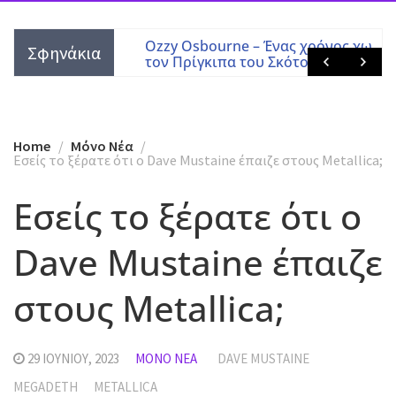
 Tony Martin
Ozzy Osbourne – Ένας χρόνος χωρίς
Σφηνάκια
τον Πρίγκιπα του Σκότους
Home
Mόνο Νέα
Εσείς το ξέρατε ότι ο Dave Mustaine έπαιζε στους Metallica;
Εσείς το ξέρατε ότι ο
Dave Mustaine έπαιζε
στους Metallica;
29 ΙΟΥΝΊΟΥ, 2023
MΌΝΟ ΝΈΑ
DAVE MUSTAINE
MEGADETH
METALLICA