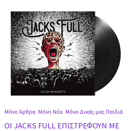
Mόνο Άρθρα
Mόνο Νέα
Μόνο Δικάς μας Παιδιά
OI JACKS FULL ΕΠΙΣΤΡΕΦΟΥΝ ΜΕ