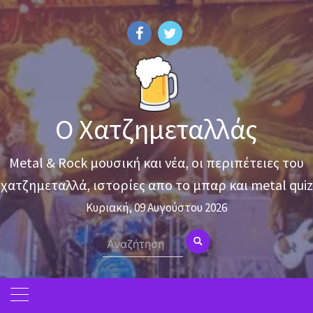
Skip
to
content
Ο Χατζημεταλλάς
Metal & Rock μουσική και νέα, οι περιπέτειες του
χατζημεταλλά, ιστορίες απο το μπαρ και metal quiz
Κυριακή, 09 Αυγούστου 2026
Search
for: