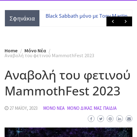
τες με τις
Black Sabbath μόνο με Tony Martin
Σφηνάκια
 μελών
Home
Mόνο Νέα
Αναβολή του φετινού MammothFest 2023
Αναβολή του φετινού
MammothFest 2023
27 ΜΑΪ́ΟΥ, 2023
MΌΝΟ ΝΈΑ
ΜΌΝΟ ΔΙΚΆΣ ΜΑΣ ΠΑΙΔΙΆ