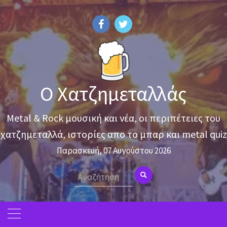
Skip
to
content
Ο Χατζημεταλλάς
Metal & Rock μουσική και νέα, οι περιπέτειες του
χατζημεταλλά, ιστορίες απο το μπαρ και metal quiz
Παρασκευή, 07 Αυγούστου 2026
Search
for: