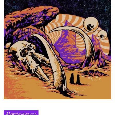
1
λεπτά ανάγνωσης.