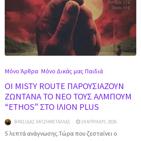
Mόνο Άρθρα
Μόνο Δικάς μας Παιδιά
OI MISTY ROUTE ΠΑΡΟΥΣΙΑΖΟΥΝ
ΖΩΝΤΑΝΑ ΤΟ ΝΕΟ ΤΟΥΣ ΑΛΜΠΟΥΜ
“ETHOS” ΣΤΟ ΙΛΙΟΝ PLUS
ΒΡΑΣΊΔΑΣ ΧΑΤΖΗΜΕΤΑΛΛΆΣ
19 ΑΠΡΙΛΊΟΥ, 2026
5 λεπτά ανάγνωσης.Τώρα που ζεσταίνει ο