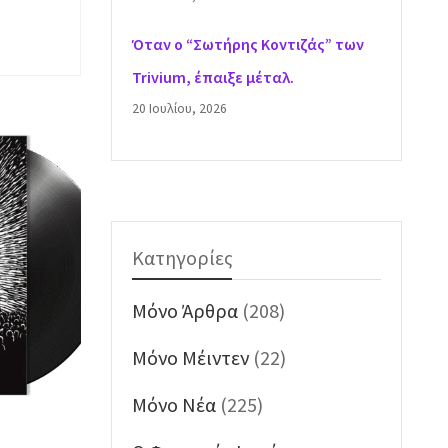
Όταν ο “Σωτήρης Κοντιζάς” των
Trivium, έπαιξε μέταλ.
20 Ιουλίου, 2026
Κατηγορίες
Mόνο Άρθρα
(208)
Mόνο Μέιντεν
(22)
Mόνο Νέα
(225)