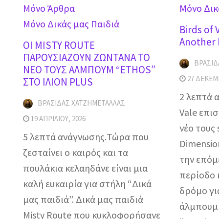
Mόνο Άρθρα
Μόνο Δικ
Μόνο Δικάς μας Παιδιά
Birds of 
Another
OI MISTY ROUTE
ΠΑΡΟΥΣΙΑΖΟΥΝ ΖΩΝΤΑΝΑ ΤΟ
ΒΡΑΣΊΔ
ΝΕΟ ΤΟΥΣ ΑΛΜΠΟΥΜ “ETHOS”
27 ΔΕΚΕΜ
ΣΤΟ ΙΛΙΟΝ PLUS
2 λεπτά α
ΒΡΑΣΊΔΑΣ ΧΑΤΖΗΜΕΤΑΛΛΆΣ
Vale επι
19 ΑΠΡΙΛΊΟΥ, 2026
νέο τους 
5 λεπτά ανάγνωσης.Τώρα που
Dimensio
ζεσταίνει ο καιρός και τα
την επόμ
πουλάκια κελαηδάνε είναι μια
περίοδο 
καλή ευκαιρία για στήλη “Δικά
δρόμο γι
μας παιδιά”. Δικά μας παιδιά
άλμπουμ 
Misty Route που κυκλοφορήσανε