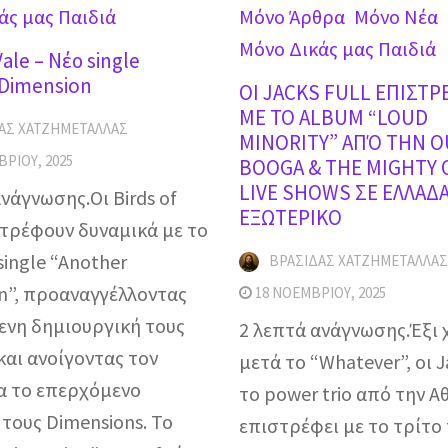
άς μας Παιδιά
Mόνο Άρθρα
Mόνο Νέα
Μόνο Δικάς μας Παιδιά
Vale – Νέο single
 Dimension
OI JACKS FULL ΕΠΙΣΤ
ΜΕ ΤΟ ALBUM “LOUD
ΑΣ ΧΑΤΖΗΜΕΤΑΛΛΆΣ
MINORITY” ΑΠΌ ΤΗΝ 
ΒΡΊΟΥ, 2025
BOOGA & THE MIGHTY 
LIVE SHOWS ΣΕ ΕΛΛΑΔΑ
νάγνωσης.Οι Birds of
ΕΞΩΤΕΡΙΚΟ
στρέφουν δυναμικά με το
single “Another
ΒΡΑΣΊΔΑΣ ΧΑΤΖΗΜΕΤΑΛΛΆΣ
n”, προαναγγέλλοντας
18 ΝΟΕΜΒΡΊΟΥ, 2025
ενη δημιουργική τους
2 λεπτά ανάγνωσης.Έξι 
και ανοίγοντας τον
μετά το “Whatever”, οι Ja
α το επερχόμενο
το power trio από την Α
τους Dimensions. Το
επιστρέφει με το τρίτο τ