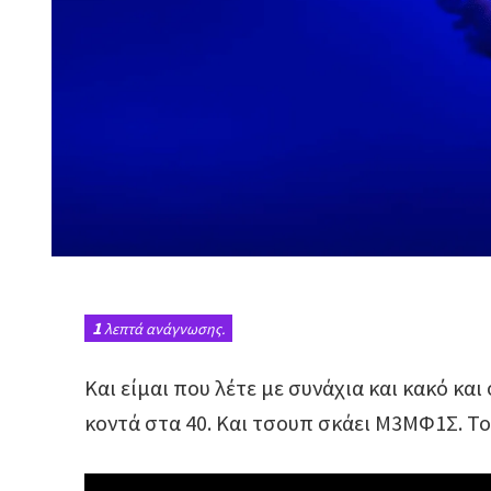
1
λεπτά ανάγνωσης.
Και είμαι που λέτε με συνάχια και κακό κα
κοντά στα 40. Και τσουπ σκάει M3MΦ1Σ. Τ