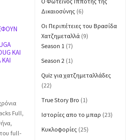
O Φωτεινός Ιππότης της
Δικαιοσύνης
(6)
Oι Περιπέτειες του Βρασίδα
ΡΕΦΟΥΝ
Χατζημεταλλά
(9)
OUGA
Season 1
(7)
OUG ΚΑΙ
 ΚΑΙ
Season 2
(1)
Quiz για χατζημεταλλάδες
(22)
True Story Bro
(1)
χρόνια
cks Full,
Ιστορίες απο το μπαρ
(23)
θήνα,
Κυκλοφορίες
(25)
ου full-