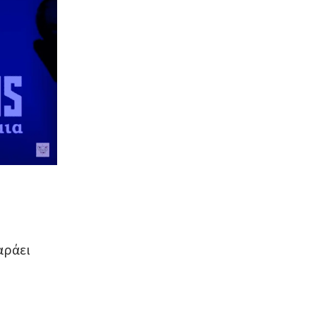
αράει