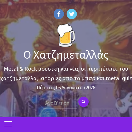
Skip
to
content
Ο Χατζημεταλλάς
Metal & Rock μουσική και νέα, οι περιπέτειες του
χατζημεταλλά, ιστορίες απο το μπαρ και metal quiz
Πέμπτη, 06 Αυγούστου 2026
Search
for: