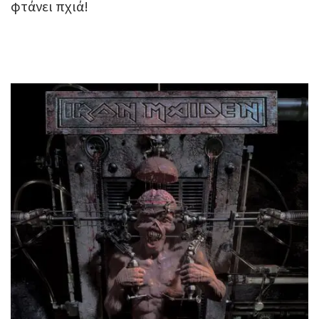
φτάνει πχιά!