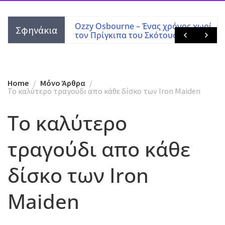
 χρόνος χωρίς
Όταν ο “Σωτήρης Κοντιζάς” των
Σφηνάκια
τους
Trivium, έπαιξε μέταλ.
Home
Mόνο Άρθρα
Το καλύτερο τραγούδι απο κάθε δίσκο των Iron Maiden
Το καλύτερο
τραγούδι απο κάθε
δίσκο των Iron
Maiden