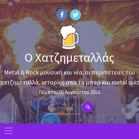
Skip
to
content
Ο Χατζημεταλλάς
Metal & Rock μουσική και νέα, οι περιπέτειες του
χατζημεταλλά, ιστορίες απο το μπαρ και metal quiz
Πέμπτη, 06 Αυγούστου 2026
Search
for: