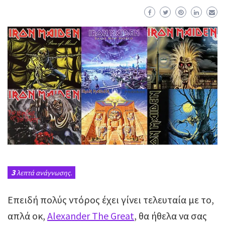
3
λεπτά ανάγνωσης.
Επειδή πολύς ντόρος έχει γίνει τελευταία με το,
απλά οκ,
Alexander The Great
, θα ήθελα να σας