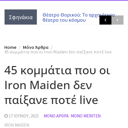
ιζάς” των
Θέατρο Θορικού: Το αρχαιότερο
Σφηνάκια
θέατρο του κόσμου
Home
Mόνο Άρθρα
45 κομμάτια που οι Iron Maiden δεν παίξανε ποτέ live
45 κομμάτια που οι
Iron Maiden δεν
παίξανε ποτέ live
17 ΙΟΥΝΊΟΥ, 2023
MΌΝΟ ΆΡΘΡΑ
MΌΝΟ ΜΈΙΝΤΕΝ
IRON MAIDEN