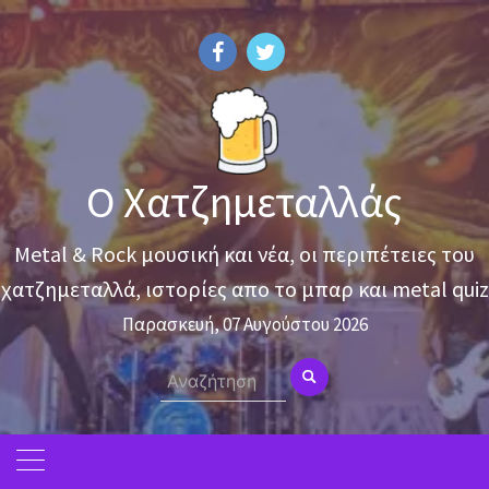
Skip
to
content
Ο Χατζημεταλλάς
Metal & Rock μουσική και νέα, οι περιπέτειες του
χατζημεταλλά, ιστορίες απο το μπαρ και metal quiz
Παρασκευή, 07 Αυγούστου 2026
Search
for: