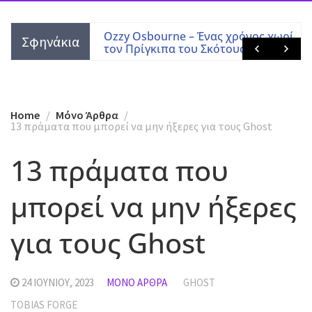
 Tony Martin
Ozzy Osbourne – Ένας χρόνος χωρίς
Σφηνάκια
τον Πρίγκιπα του Σκότους
Home
Mόνο Άρθρα
13 πράματα που μπορεί να μην ήξερες για τους Ghost
13 πράματα που
μπορεί να μην ήξερες
για τους Ghost
24 ΙΟΥΝΊΟΥ, 2023
MΌΝΟ ΆΡΘΡΑ
GHOST
TOBIAS FORGE