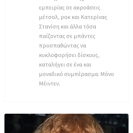
εμπειρίας σε ακροάσεις
μέτσολ, ροκ και Κατερίνας
Στανίση και άλλα τόσα
παίζοντας σε μπάντες
προσπαθώντας να
κυκλοφορήσει δίσκους,
καταλήγει σε ένα και
μοναδικό συμπέρασμα. Μόνο
Μέιντεν.