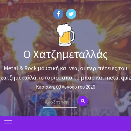
Skip
to
content
Ο Χατζημεταλλάς
Metal & Rock μουσική και νέα, οι περιπέτειες του
χατζημεταλλά, ιστορίες απο το μπαρ και metal quiz
Κυριακή, 09 Αυγούστου 2026
Search
for: