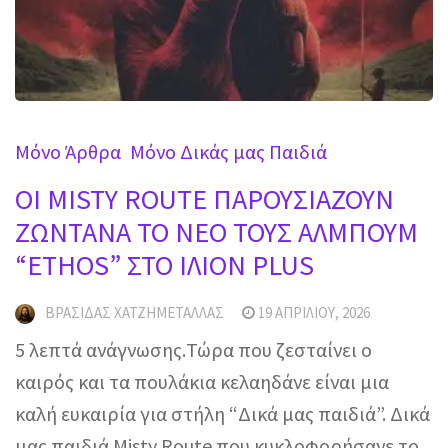
Mόνο Άρθρα
Μόνο Δικάς μας Παιδιά
OI MISTY ROUTE ΠΑΡΟΥΣΙΑΖΟΥΝ
ΖΩΝΤΑΝΑ ΤΟ ΝΕΟ ΤΟΥΣ ΑΛΜΠΟΥΜ
“ETHOS” ΣΤΟ ΙΛΙΟΝ PLUS
ΒΡΑΣΊΔΑΣ ΧΑΤΖΗΜΕΤΑΛΛΆΣ
19 ΑΠΡΙΛΊΟΥ, 2026
5 λεπτά ανάγνωσης.Τώρα που ζεσταίνει ο
καιρός και τα πουλάκια κελαηδάνε είναι μια
καλή ευκαιρία για στήλη “Δικά μας παιδιά”. Δικά
μας παιδιά Misty Route που κυκλοφορήσανε το