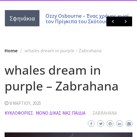
 Tony Martin
Ozzy Osbourne – Ένας χρόνος χωρίς
Σφηνάκια
τον Πρίγκιπα του Σκότους
Home
whales dream in purple – Zabrahana
whales dream in
purple – Zabrahana
8 ΜΑΡΤΊΟΥ, 2025
ΚΥΚΛΟΦΟΡΊΕΣ
ΜΌΝΟ ΔΙΚΆΣ ΜΑΣ ΠΑΙΔΙΆ
ZABRAHANA