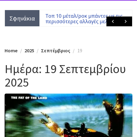
ντες με τις
Black Sabbath μόνο με Tony Martin
Σφηνάκια
ς μελών
Home
2025
Σεπτέμβριος
19
Ημέρα:
19 Σεπτεμβρίου
2025