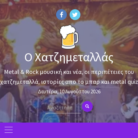
Skip
to
content
Ο Χατζημεταλλάς
Metal & Rock μουσική και νέα, οι περιπέτειες του
χατζημεταλλά, ιστορίες απο το μπαρ και metal quiz
Δευτέρα, 10 Αυγούστου 2026
Search
for: