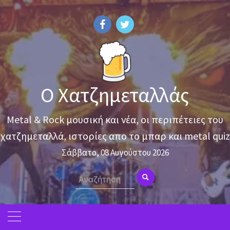
Skip
to
content
Ο Χατζημεταλλάς
Metal & Rock μουσική και νέα, οι περιπέτειες του
χατζημεταλλά, ιστορίες απο το μπαρ και metal quiz
Σάββατο, 08 Αυγούστου 2026
Search
for: