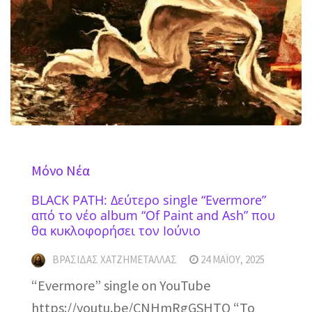
Mόνο Νέα
BLACK PATH: Δεύτερο single “Evermore”
από το νέο album “Of Paint and Ash” που
θα κυκλοφορήσει τον Ιούνιο
ΒΡΑΣΊΔΑΣ ΧΑΤΖΗΜΕΤΑΛΛΆΣ
24 ΜΑΪ́ΟΥ, 2025
“Evermore” single on YouTube
https://youtu.be/CNHmRgGSHTQ “Το