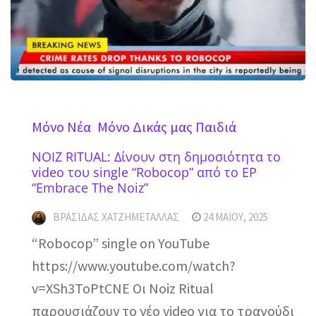
Mόνο Νέα
Μόνο Δικάς μας Παιδιά
NOIZ RITUAL: Δίνουν στη δημοσιότητα το
video του single “Robocop” από το EP
“Embrace The Noiz”
ΒΡΑΣΊΔΑΣ ΧΑΤΖΗΜΕΤΑΛΛΆΣ
24 ΜΑΪ́ΟΥ, 2025
“Robocop” single on YouTube
https://www.youtube.com/watch?
v=XSh3ToPtCNE Οι Noiz Ritual
παρουσιάζουν το νέο video για το τραγούδι