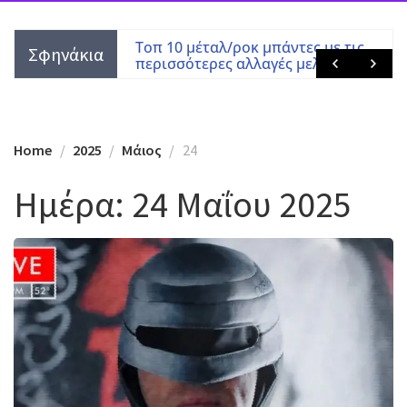
οκ μπάντες με τις
Black Sabbath μόνο με Tony Mar
Σφηνάκια
αλλαγές μελών
Home
2025
Μάιος
24
Ημέρα:
24 Μαΐου 2025