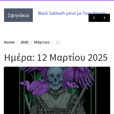
τες με τις
Black Sabbath μόνο με Tony Martin
Σφηνάκια
 μελών
Home
2025
Μάρτιος
12
Ημέρα:
12 Μαρτίου 2025