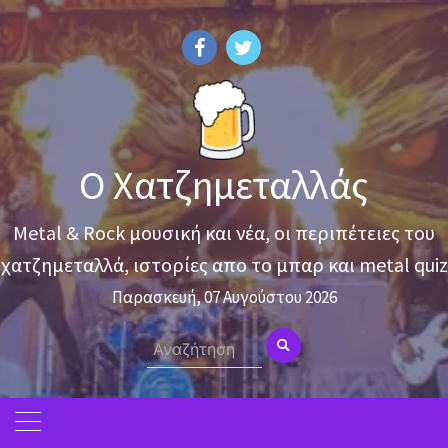
Skip
to
content
Ο Χατζημεταλλάς
Metal & Rock μουσική και νέα, οι περιπέτειες του
χατζημεταλλά, ιστορίες απο το μπαρ και metal quiz
Παρασκευή, 07 Αυγούστου 2026
Search
for: