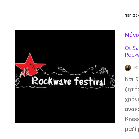
ΠΕΡΙΣΣ
Mόνο
Οι Sa
Rockw
Β
Και R
ζητήσ
χρόνι
ανακο
Kneec
μαζί 