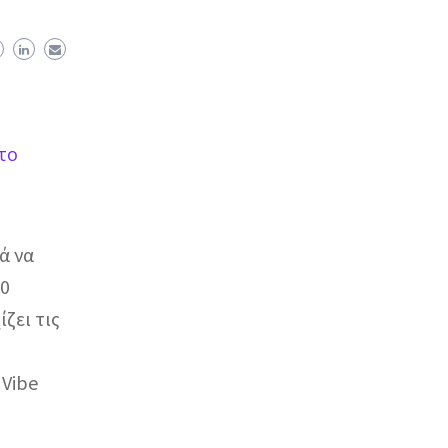
στο
ά να
30
ζει τις
 Vibe