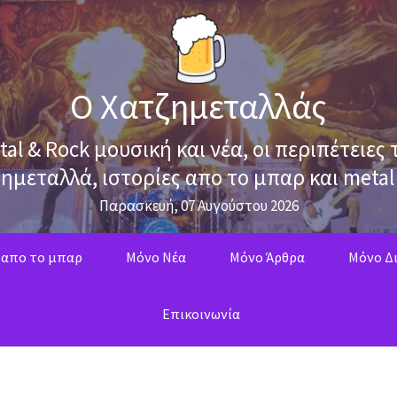
Ο Χατζημεταλλάς
tal & Rock μουσική και νέα, οι περιπέτειες 
ημεταλλά, ιστορίες απο το μπαρ και metal
Παρασκευή, 07 Αυγούστου 2026
 απο το μπαρ
Mόνο Νέα
Mόνο Άρθρα
Μόνο Δι
Επικοινωνία
ς χρόνος χωρίς τον Πρίγκιπα του Σκότους