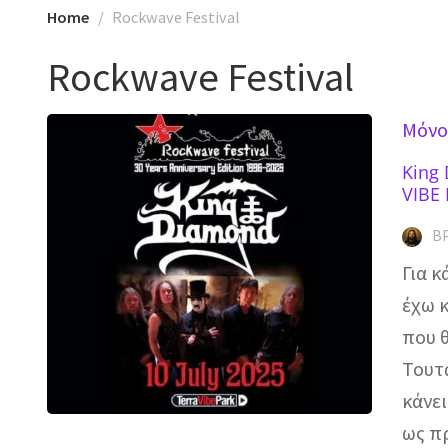
Home
Rockwave Festival
Rockwave Festival
Mόνο
King
VIBE
Β
Για 
έχω 
που θ
Τουτ
κάνε
ως π