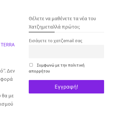
Θέλετε να μαθένετε τα νέα του
Χατζημεταλλά πρώτοι;
Εισάγετε το χατζemail σας
ο TERRA
Συμφωνώ με την πολιτική
ό”. Δεν
απορρήτου
ε φορά
 θα με
γισμού