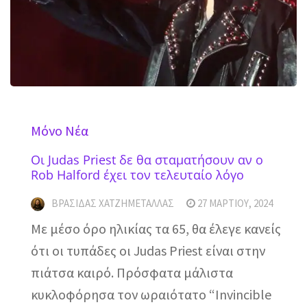
Mόνο Νέα
Οι Judas Priest δε θα σταματήσουν αν ο
Rob Halford έχει τον τελευταίο λόγο
ΒΡΑΣΊΔΑΣ ΧΑΤΖΗΜΕΤΑΛΛΆΣ
27 ΜΑΡΤΊΟΥ, 2024
Με μέσο όρο ηλικίας τα 65, θα έλεγε κανείς
ότι οι τυπάδες οι Judas Priest είναι στην
πιάτσα καιρό. Πρόσφατα μάλιστα
κυκλοφόρησα τον ωραιότατο “Invincible