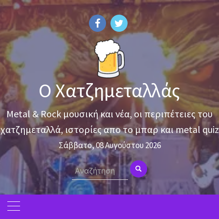
Skip
to
content
Ο Χατζημεταλλάς
Metal & Rock μουσική και νέα, οι περιπέτειες του
χατζημεταλλά, ιστορίες απο το μπαρ και metal quiz
Σάββατο, 08 Αυγούστου 2026
Search
for: