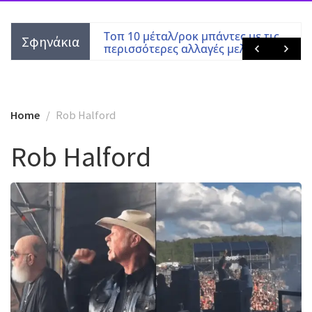
Χατζημεταλλάς
Τοπ 10 μέταλ/ροκ μπάντες με τις
Σφηνάκια
περισσότερες αλλαγές μελών
Home
Rob Halford
Rob Halford