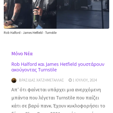
Rob Halford - James Hetfield - Turnstile
Mόνο Νέα
Rob Halford και James Hetfield γουστάρουν
ακούγοντας Turnstile
ΒΡΑΣΊΔΑΣ ΧΑΤΖΗΜΕΤΑΛΛΆΣ
1 ΙΟΥΛΊΟΥ, 2024
Απ’ ότι φαίνεται υπάρχει μια ανερχόμενη
μπάντα που λέγεται Turnstile που παίζει
κάτι σε βαρύ πανκ. Έχουν κυκλοφορήσει το