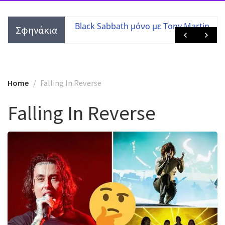
τες με τις
Black Sabbath μόνο με Tony Martin
Σφηνάκια
 μελών
Home
Falling In Reverse
Falling In Reverse