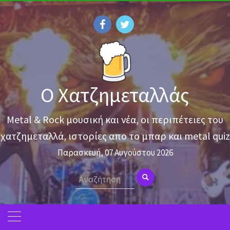
Skip
to
content
Ο Χατζημεταλλάς
Metal & Rock μουσική και νέα, οι περιπέτειες του
χατζημεταλλά, ιστορίες απο το μπαρ και metal quiz
Παρασκευή, 07 Αυγούστου 2026
Search
for: