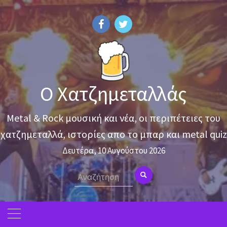
Skip
to
content
Ο Χατζημεταλλάς
Metal & Rock μουσική και νέα, οι περιπέτειες του
χατζημεταλλά, ιστορίες απο το μπαρ και metal quiz
Δευτέρα, 10 Αυγούστου 2026
Search
for: