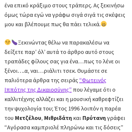
ένα επικό κράξιμο στους τράπερς. Ας ξεκινήσω
όμως τώρα εγώ να γράφω σιγά σιγά τις σκέψεις
μου και βλέπουμε πως θα πάει τελικά.
Ξεκινώντας θέλω να παρακαλέσω να
δείξετε παρ’ όλ’ αυτά το άρθρο αυτό στους
τραπάδες φίλους σας για ένα…πως το λένε οι
ξένοι….α, ναι…ριάλιτι τσεκ. Θυμάστε σε
παλιότερα άρθρα της σειράς
“Φωτεινός
Ιππότης της Δικαιοσύνης”
που λέγαμε ότι ο
καλλιτέχνης αλλάζει και η μουσική καθρεφτίζει
την ψυχολογία του; Έτος 1996 λοιπόν η παρέα
του
Μετζέλου
,
Μιθριδάτη
και
Πρύτανη
γράφει
“Αγόρασα καμπριολέ πληρώνω και τις δόσεις”