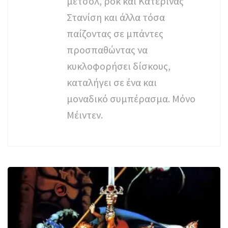
μέτσολ, ροκ και Κατερίνας
Στανίση και άλλα τόσα
παίζοντας σε μπάντες
προσπαθώντας να
κυκλοφορήσει δίσκους,
καταλήγει σε ένα και
μοναδικό συμπέρασμα. Μόνο
Μέιντεν.