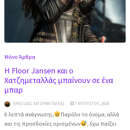
Mόνο Άρθρα
H Floor Jansen και ο
Χατζημεταλλάς μπαίνουν σε ένα
μπαρ
ΒΡΑΣΊΔΑΣ ΧΑΤΖΗΜΕΤΑΛΛΆΣ
7 ΑΥΓΟΎΣΤΟΥ, 2026
6 λεπτά ανάγνωσης.
Παρόλο το όνομα, αλλά
και τις προσδοκίες ορισμένων
, έχω παίξει