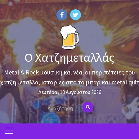
Skip
to
content
Ο Χατζημεταλλάς
Metal & Rock μουσική και νέα, οι περιπέτειες του
χατζημεταλλά, ιστορίες απο το μπαρ και metal quiz
Δευτέρα, 10 Αυγούστου 2026
Search
for: