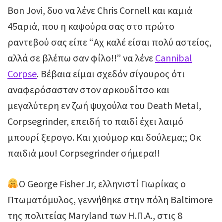
Bon Jovi, δυο να λένε Chris Cornell και καμιά
45αριά, που η καψούρα σας στο πρώτο
ραντεβού σας είπε “Αχ καλέ είσαι πολύ αστείος,
αλλά σε βλέπω σαν φίλο!!” να λένε
Cannibal
Corpse
. Βέβαια είμαι σχεδόν σίγουρος ότι
αναφερόσασταν στον αρκουδίτσο και
μεγαλύτερη εν ζωή ψυχούλα του Death Metal,
Corpsegrinder, επειδή το παιδί έχει λαιμό
μπουρί ξερογο. Και χιούμορ και δούλεμα;; Οκ
παιδιά μου! Corpsegrinder σήμερα!!
O George Fisher Jr, ελληνιστί Γιωρίκας ο
Πτωματόμυλος, γεννήθηκε στην πόλη Baltimore
της πολιτείας Maryland των Η.Π.Α., στις 8