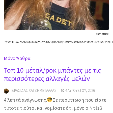
Signature:
EVjvVEl+9A2eSANs9p0Oo7gA9VaJUZQHS7OByCmxv/vXMK/aeJhVMeduDVRRaEziI9j
Mόνο Άρθρα
Τοπ 10 μέταλ/ροκ μπάντες με τις
περισσότερες αλλαγές μελών
ΒΡΑΣΊΔΑΣ ΧΑΤΖΗΜΕΤΑΛΛΆΣ
4 ΑΥΓΟΎΣΤΟΥ, 2026
4 λεπτά ανάγνωσης.
Σε περίπτωση που είστε
τίποτε τιούτοι και νομίσατε ότι μόνο ο Ντέιβ