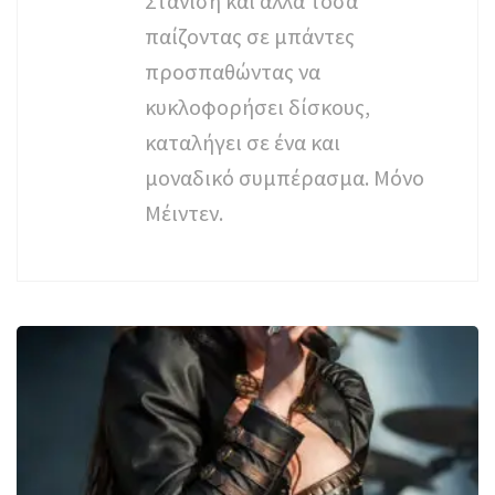
Στανίση και άλλα τόσα
παίζοντας σε μπάντες
προσπαθώντας να
κυκλοφορήσει δίσκους,
καταλήγει σε ένα και
μοναδικό συμπέρασμα. Μόνο
Μέιντεν.