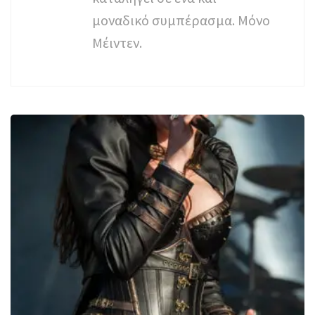
μοναδικό συμπέρασμα. Μόνο
Μέιντεν.