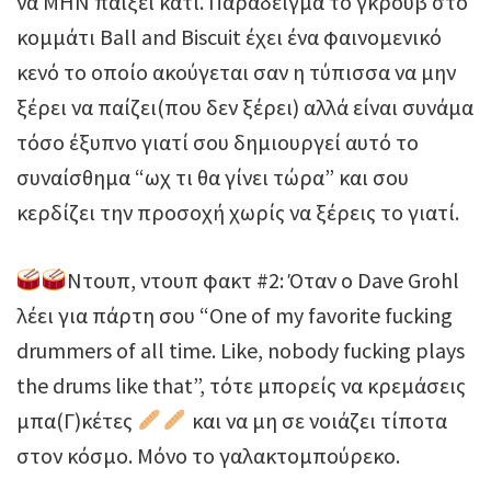
να ΜΗΝ παίξει κάτι. Παράδειγμα το γκρουβ στο
κομμάτι Ball and Biscuit έχει ένα φαινομενικό
κενό το οποίο ακούγεται σαν η τύπισσα να μην
ξέρει να παίζει(που δεν ξέρει) αλλά είναι συνάμα
τόσο έξυπνο γιατί σου δημιουργεί αυτό το
συναίσθημα “ωχ τι θα γίνει τώρα” και σου
κερδίζει την προσοχή χωρίς να ξέρεις το γιατί.
Ντουπ, ντουπ φακτ #2: Όταν ο Dave Grohl
λέει για πάρτη σου “Οne of my favorite fucking
drummers of all time. Like, nobody fucking plays
the drums like that”, τότε μπορείς να κρεμάσεις
μπα(Γ)κέτες
και να μη σε νοιάζει τίποτα
στον κόσμο. Μόνο το γαλακτομπούρεκο.