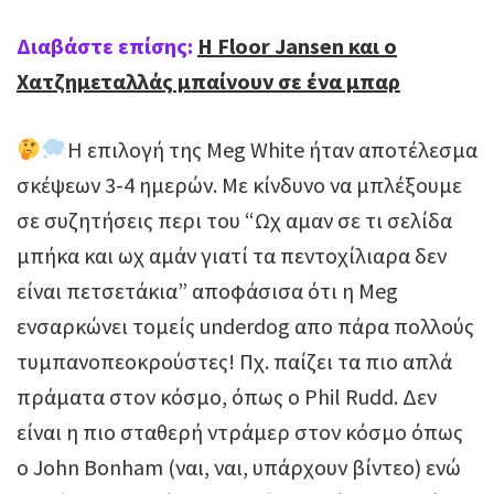
Διαβάστε επίσης:
H Floor Jansen και ο
Χατζημεταλλάς μπαίνουν σε ένα μπαρ
Η επιλογή της Meg White ήταν αποτέλεσμα
σκέψεων 3-4 ημερών. Με κίνδυνο να μπλέξουμε
σε συζητήσεις περι του “Ωχ αμαν σε τι σελίδα
μπήκα και ωχ αμάν γιατί τα πεντοχίλιαρα δεν
είναι πετσετάκια” αποφάσισα ότι η Meg
ενσαρκώνει τομείς underdog απο πάρα πολλούς
τυμπανοπεοκρούστες! Πχ. παίζει τα πιο απλά
πράματα στον κόσμο, όπως ο Phil Rudd. Δεν
είναι η πιο σταθερή ντράμερ στον κόσμο όπως
ο John Bonham (ναι, ναι, υπάρχουν βίντεο) ενώ