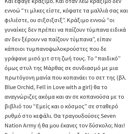
Και έφαγε κράξιμο. Και όταν λέω κράξιμο δεν
εννοώ “τι μλκες είστε, κόψατε τα μαλλιά σας και
φιλιέστε, ου σιξσιξσιξ”. Κράξιμο εννοώ “οι
γυναίκες δεν πρέπει να παίζουν τύμπανα ειδικά
αν δεν ξέρουν να παίζουν τύμπανα”, είπαν
κάποιοι τυμπανοψωλοκρούστες που δε
γράψανε μισό χιτ στη ζωή τους. Το “παιδικό”
όμως στυλ της Μάρθας σε συνδιασμό με μια
πρωτόγονη μανία που κοπανάει το σετ της (βλ.
Blue Orchid, Fell in Love with a girl) θα το
αναγνώριζες ακόμα και αν σε κοπανούσα με το
βιβλιό του “Εμείς και ο κόσμος” σε σταθερό
ρυθμό στο κεφάλι. Θα τραγουδούσες Seven
Nation Army ή θα μου έκανες τον δύσκολο; Ναι!