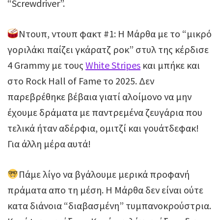
“Screwdriver”.
Nτουπ, ντουπ φακτ #1: H Μάρθα με το “μικρό
γοριλάκι παίζει γκάρατζ ροκ” στυλ της κέρδισε
4 Grammy με τους
White Stripes
και μπήκε και
στο Rock Hall of Fame το 2025. Δεν
παρεβρέθηκε βέβαια γιατί αλοίμονο να μην
έχουμε δράματα με παντρεμένα ζευγάρια που
τελικά ήταν αδέρφια, ομιτζί και γουάτδεφακ!
Για άλλη μέρα αυτά!
Πάμε λίγο να βγάλουμε μερικά προφανή
πράματα απο τη μέση. Η Μάρθα δεν είναι ούτε
κατα διάνοια “διαβασμένη” τυμπανοκρούστρια.