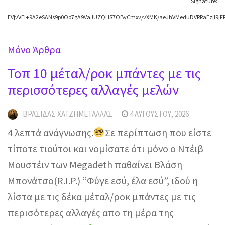
Signature:
EVjvVEl+9A2eSANs9p0Oo7gA9VaJUZQHS7OByCmxv/vXMK/aeJhVMeduDVRRaEziI9j
Mόνο Άρθρα
Τοπ 10 μέταλ/ροκ μπάντες με τις
περισσότερες αλλαγές μελών
ΒΡΑΣΊΔΑΣ ΧΑΤΖΗΜΕΤΑΛΛΆΣ
4 ΑΥΓΟΎΣΤΟΥ, 2026
4 λεπτά ανάγνωσης.
Σε περίπτωση που είστε
τίποτε τιούτοι και νομίσατε ότι μόνο ο Ντέιβ
Μουστέιν των Megadeth παθαίνει Βλάση
Μπονάτσο(R.I.P.) “Φύγε εσύ, έλα εσύ”, ιδού η
λίστα με τις δέκα μέταλ/ροκ μπάντες με τις
περισότερες αλλαγές απο τη μέρα της