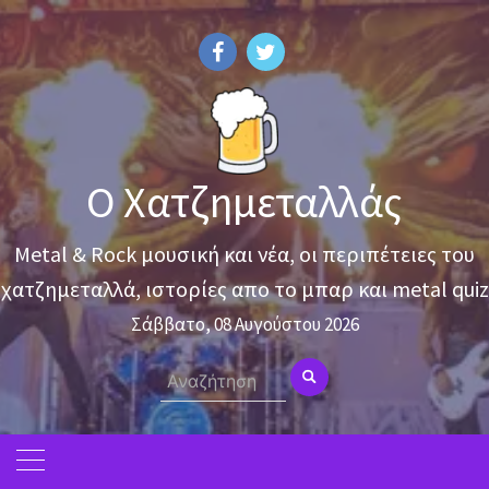
Skip
to
content
Ο Χατζημεταλλάς
Metal & Rock μουσική και νέα, οι περιπέτειες του
χατζημεταλλά, ιστορίες απο το μπαρ και metal quiz
Σάββατο, 08 Αυγούστου 2026
Search
for: