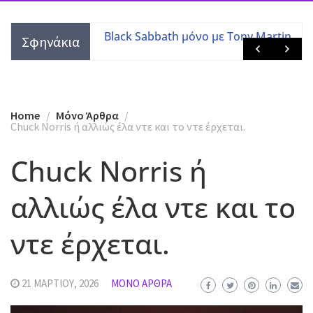
τες με τις
Black Sabbath μόνο με Tony Martin
Σφηνάκια
 μελών
Home
Mόνο Άρθρα
Chuck Νοrris ή αλλιώς έλα ντε και το ντε έρχεται.
Chuck Νοrris ή
αλλιώς έλα ντε και το
ντε έρχεται.
21 ΜΑΡΤΊΟΥ, 2026
MΌΝΟ ΆΡΘΡΑ