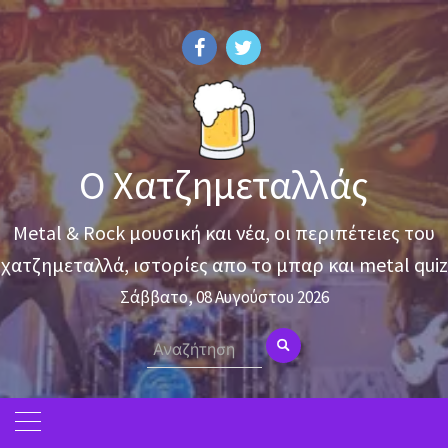
Skip
to
content
Ο Χατζημεταλλάς
Metal & Rock μουσική και νέα, οι περιπέτειες του
χατζημεταλλά, ιστορίες απο το μπαρ και metal quiz
Σάββατο, 08 Αυγούστου 2026
Search
for: