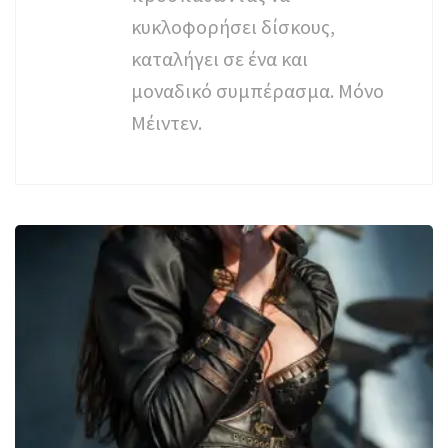
κυκλοφορήσει δίσκους,
καταλήγει σε ένα και
μοναδικό συμπέρασμα. Μόνο
Μέιντεν.