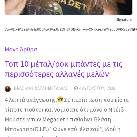
Signature:
EVjvVEl+9A2eSANs9p0Oo7gA9VaJUZQHS7OByCmxv/vXMK/aeJhVMeduDVRRaEziI9j
Mόνο Άρθρα
Τοπ 10 μέταλ/ροκ μπάντες με τις
περισσότερες αλλαγές μελών
ΒΡΑΣΊΔΑΣ ΧΑΤΖΗΜΕΤΑΛΛΆΣ
4 ΑΥΓΟΎΣΤΟΥ, 2026
4 λεπτά ανάγνωσης.
Σε περίπτωση που είστε
τίποτε τιούτοι και νομίσατε ότι μόνο ο Ντέιβ
Μουστέιν των Megadeth παθαίνει Βλάση
Μπονάτσο(R.I.P.) “Φύγε εσύ, έλα εσύ”, ιδού η