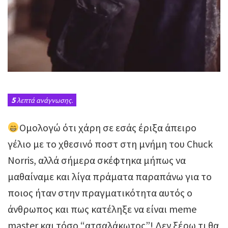
5
λεπτά ανάγνωσης.
Ομολογώ ότι χάρη σε εσάς έριξα άπειρο
γέλιο με το χθεσινό ποστ στη μνήμη του Chuck
Norris, αλλά σήμερα σκέφτηκα μήπως να
μαθαίναμε και λίγα πράματα παραπάνω για το
ποιος ήταν στην πραγματικότητα αυτός ο
άνθρωπος και πως κατέληξε να είναι meme
master και τόσο “ατσαλάκωτος”! Δεν ξέρω τι θα