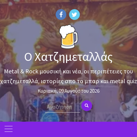
Skip
to
content
Ο Χατζημεταλλάς
Metal & Rock μουσική και νέα, οι περιπέτειες του
χατζημεταλλά, ιστορίες απο το μπαρ και metal quiz
Κυριακή, 09 Αυγούστου 2026
Search
for: