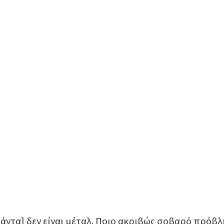
πάντα] δεν είναι μέταλ. Ποιο ακριβώς σοβαρό πρόβ