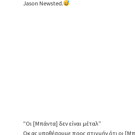
Jason Newsted.
“Οι [Μπάντα] δεν είναι μέταλ”
Οκ ας υποθέσουμε προς στιγμήν ότι οι [Μ