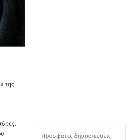
ω της
πύρες,
ου
Πρόσφατες δημοσιεύσεις