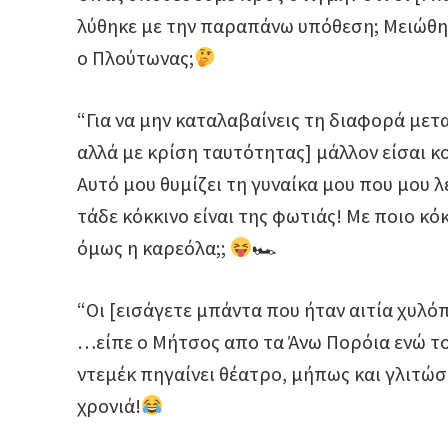
λύθηκε με την παραπάνω υπόθεση; Μειώθηκ
ο Πλούτωνας;
“Για να μην καταλαβαίνεις τη διαφορά μετ
αλλά με κρίση ταυτότητας] μάλλον είσαι κ
Αυτό μου θυμίζει τη γυναίκα μου που μου λέ
τάδε κόκκινο είναι της φωτιάς! Με ποιο κό
όμως η καρεόλα;;
🏎
“Οι [εισάγετε μπάντα που ήταν αιτία χυλόπ
…είπε ο Μήτσος απο τα Άνω Πορόια ενώ το
ντεμέκ πηγαίνει θέατρο, μήπως και γλιτώσ
χρονιά!