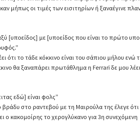
αν μήπως οι τιμές των εισιτηρίων ή ξαναέγινε πλα
αξύ [υποείδος] με [υποείδος που είναι το πρώτο υπο
ουφός.”
ει ότι το τάδε κόκκινο είναι του σάπιου μήλου ενώ 
κκινο θα ξαναπάρει πρωτάθλημα η Ferrari δε μου λέε
ιτας εδώ] είναι φολς”
 βράδυ στο ραντεβού με τη Μαιρούλα της έλεγε ότι
ει ο κακομοίρης το χερογλύκανο για 3η συνεχόμενη