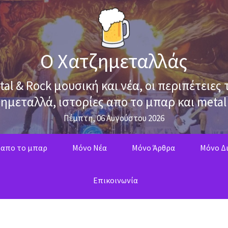
Ο Χατζημεταλλάς
tal & Rock μουσική και νέα, οι περιπέτειες 
ημεταλλά, ιστορίες απο το μπαρ και metal
Πέμπτη, 06 Αυγούστου 2026
 απο το μπαρ
Mόνο Νέα
Mόνο Άρθρα
Μόνο Δι
Επικοινωνία
ς χρόνος χωρίς τον Πρίγκιπα του Σκότους